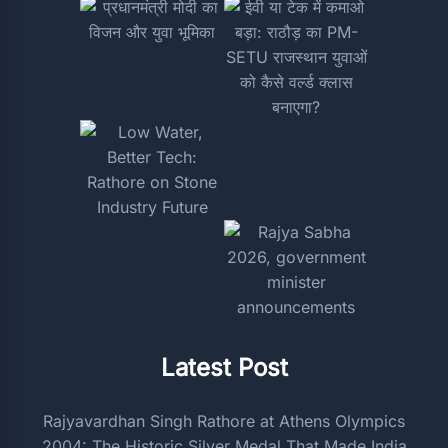
Latest Post
Rajyavardhan Singh Rathore at Athens Olympics
2004: The Historic Silver Medal That Made India